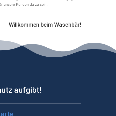
für unsere Kunden da zu sein.
Willkommen beim Waschbär!
utz aufgibt!
karte