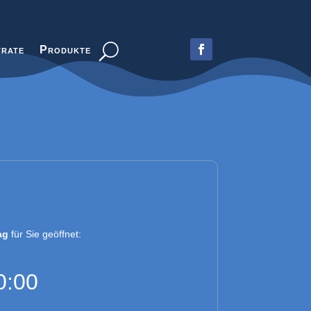
trate
Produkte
ag
für Sie geöffnet:
0:00