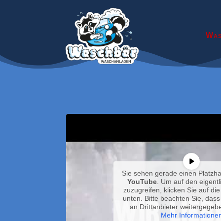
Was
Sie sehen gerade einen Platzhal
YouTube
. Um auf den eigentl
zuzugreifen, klicken Sie auf die
unten. Bitte beachten Sie, das
an Drittanbieter weitergegeb
Mehr Informatione