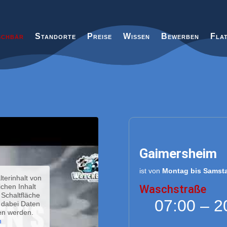
chbär
Standorte
Preise
Wissen
Bewerben
Fla
Gaimersheim
Gaimersheim
ist von
Montag bis Samst
terinhalt von
ichen Inhalt
Waschstraße
 Schaltfläche
07:00 – 2
s dabei Daten
en werden.
n