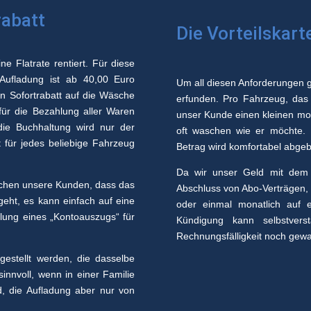
rabatt
Die Vorteilskart
e Flatrate rentiert. Für diese
 Aufladung ist ab 40,00 Euro
Um all diesen Anforderungen g
in Sofortrabatt auf die Wäsche
erfunden. Pro Fahrzeug, das ü
ür die Bezahlung aller Waren
unser Kunde einen kleinen mon
die Buchhaltung wird nur der
oft waschen wie er möchte.
 für jedes beliebige Fahrzeug
Betrag wird komfortabel abgeb
Da wir unser Geld mit dem 
eichen unsere Kunden, dass das
Abschluss von Abo-Verträgen, i
geht, es kann einfach auf eine
oder einmal monatlich auf 
lung eines „Kontoauszugs“ für
Kündigung kann selbstvers
Rechnungsfälligkeit noch gewa
stellt werden, die dasselbe
nnvoll, wenn in einer Familie
, die Aufladung aber nur von