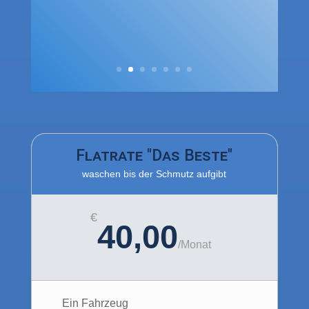
Verfügung.
Flatrate "Das Beste"
waschen bis der Schmutz aufgibt
€
40,00
/
Monat
Ein Fahrzeug