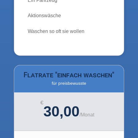
Ein Fahrzeug
Aktionswäsche
Waschen so oft sie wollen
Flatrate "einfach waschen"
für preisbewusste
€
30,00
/
Monat