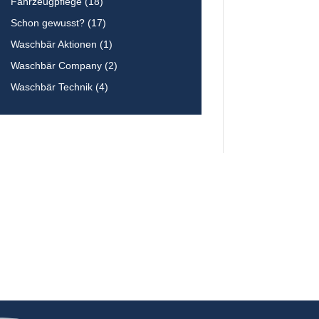
Fahrzeugpflege
(18)
Schon gewusst?
(17)
Waschbär Aktionen
(1)
Waschbär Company
(2)
Waschbär Technik
(4)