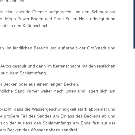
nz erscheinen.
ritt eine lösende Chemie aufgebracht, um den Schmutz auf
ben Mega-Power Bogen und Front-Seiten-Heck erledigt dann
mutz in den Kettenschacht.
en. Im ländlichen Bereich und außerhalb der Großstadt sind
 Autos gespült und dann im Kettenschacht mit den restlichen
espült, dem Schlammfang.
n Becken oder aus einem langen Becken.
indliche Sand immer weiter nach unten und lagert sich am
ebracht, dass die Wassergeschwindigkeit stark abbremst und
 der größere Teil des Sandes am Einlass des Beckens ab und
a sich der Auslass des Schlammfangs am Ende fast auf der
h dem Becken das Wasser nahezu sandfrei.