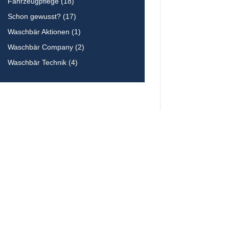
Fahrzeugpflege
(18)
Schon gewusst?
(17)
Waschbär Aktionen
(1)
Waschbär Company
(2)
Waschbär Technik
(4)