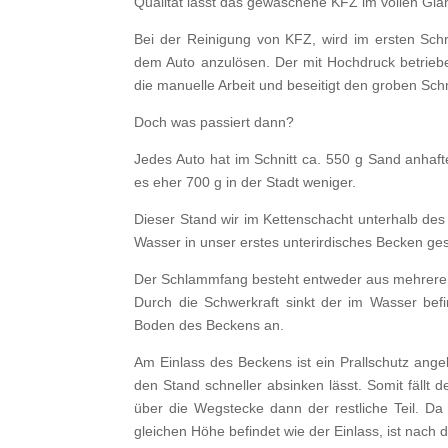
Qualität lässt das gewaschene KFZ im vollen Gla
Bei der Reinigung von KFZ, wird im ersten Sch
dem Auto anzulösen. Der mit Hochdruck betrie
die manuelle Arbeit und beseitigt den groben Sch
Doch was passiert dann?
Jedes Auto hat im Schnitt ca. 550 g Sand anhaft
es eher 700 g in der Stadt weniger.
Dieser Stand wir im Kettenschacht unterhalb des
Wasser in unser erstes unterirdisches Becken g
Der Schlammfang besteht entweder aus mehrere
Durch die Schwerkraft sinkt der im Wasser bef
Boden des Beckens an.
Am Einlass des Beckens ist ein Prallschutz ang
den Stand schneller absinken lässt. Somit fällt
über die Wegstecke dann der restliche Teil. D
gleichen Höhe befindet wie der Einlass, ist nac