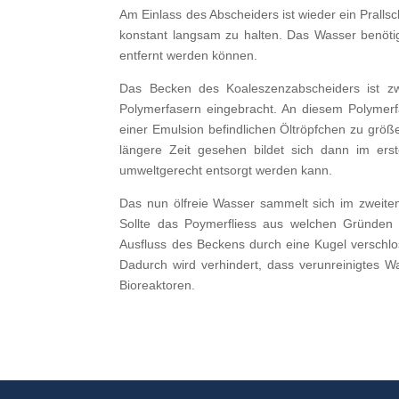
Am Einlass des Abscheiders ist wieder ein Prall
konstant langsam zu halten. Das Wasser benötigt
entfernt werden können.
Das Becken des Koaleszenzabscheiders ist zwe
Polymerfasern eingebracht. An diesem Polymer
einer Emulsion befindlichen Öltröpfchen zu größ
längere Zeit gesehen bildet sich dann im ers
umweltgerecht entsorgt werden kann.
Das nun ölfreie Wasser sammelt sich im zweiten 
Sollte das Poymerfliess aus welchen Gründen 
Ausfluss des Beckens durch eine Kugel verschlos
Dadurch wird verhindert, dass verunreinigtes W
Bioreaktoren.