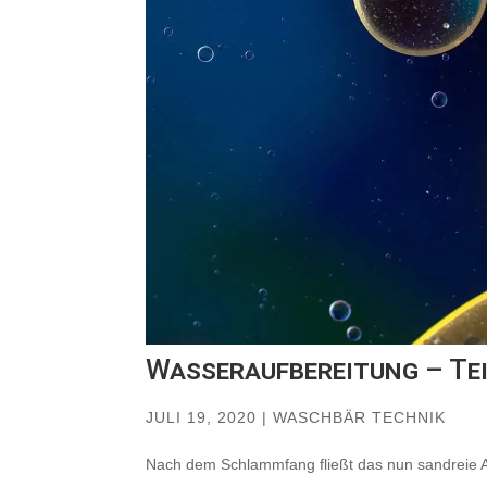
Wasseraufbereitung – Tei
JULI 19, 2020
|
WASCHBÄR TECHNIK
Nach dem Schlammfang fließt das nun sandreie 