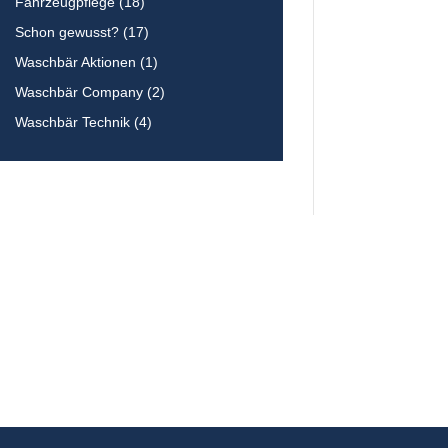
Fahrzeugpflege
(18)
Schon gewusst?
(17)
Waschbär Aktionen
(1)
Waschbär Company
(2)
Waschbär Technik
(4)